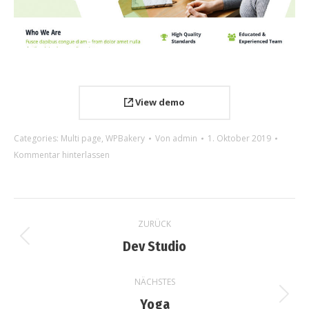
View demo
Categories:
Multi page
,
WPBakery
Von
admin
1. Oktober 2019
Kommentar hinterlassen
Project
ZURÜCK
navigation
Previous
Dev Studio
project:
NÄCHSTES
Next
Yoga