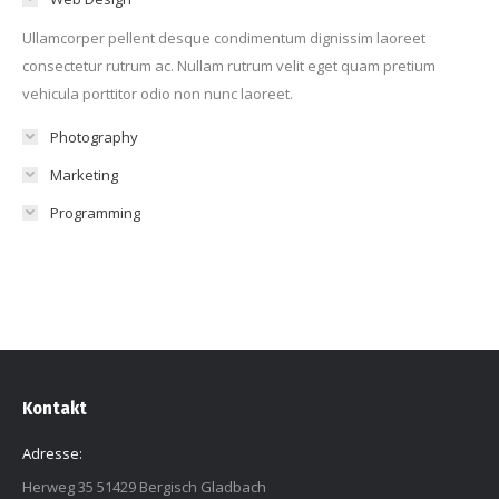
Ullamcorper pellent desque condimentum dignissim laoreet
consectetur rutrum ac. Nullam rutrum velit eget quam pretium
vehicula porttitor odio non nunc laoreet.
Photography
Marketing
Programming
Kontakt
Adresse:
Herweg 35 51429 Bergisch Gladbach