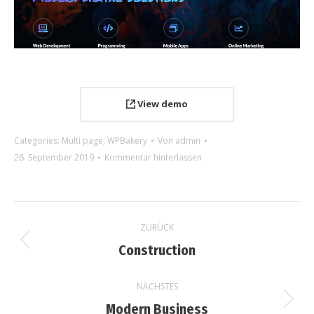
View demo
Categories:
Multi page
,
WPBakery
Von
admin
26. September 2019
Kommentar hinterlassen
Project
ZURÜCK
navigation
Previous
Construction
project:
NÄCHSTES
Next
Modern Business