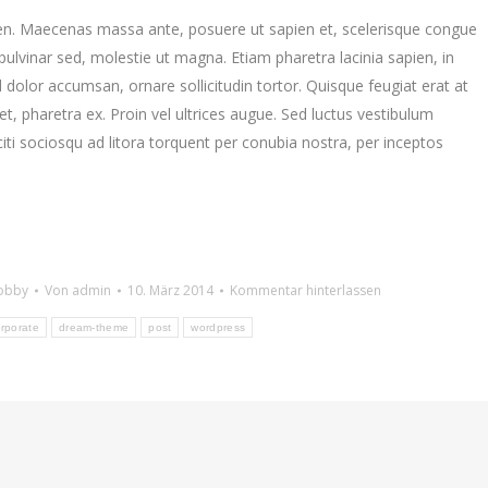
ien. Maecenas massa ante, posuere ut sapien et, scelerisque congue
 pulvinar sed, molestie ut magna. Etiam pharetra lacinia sapien, in
 dolor accumsan, ornare sollicitudin tortor. Quisque feugiat erat at
 pharetra ex. Proin vel ultrices augue. Sed luctus vestibulum
iti sociosqu ad litora torquent per conubia nostra, per inceptos
Hobby
Von
admin
10. März 2014
Kommentar hinterlassen
rporate
dream-theme
post
wordpress