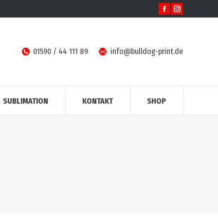
Facebook
Instagram
page
page
opens
opens
in
in
01590 / 44 111 89
info@bulldog-print.de
new
new
window
window
SUBLIMATION
KONTAKT
SHOP