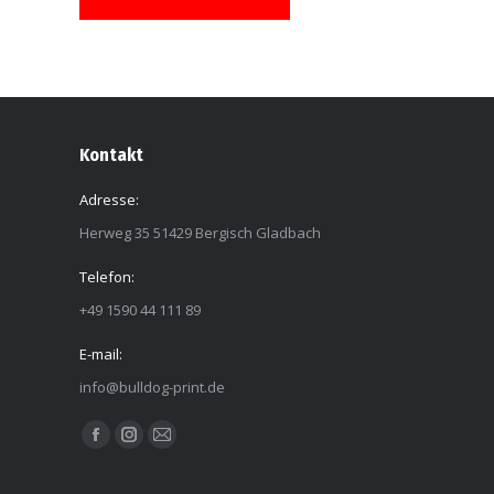
Kontakt
Adresse:
Herweg 35 51429 Bergisch Gladbach
Telefon:
+49 1590 44 111 89
E-mail:
info@bulldog-print.de
Finden Sie uns auf:
Facebook
Instagram
E-
page
page
Mail