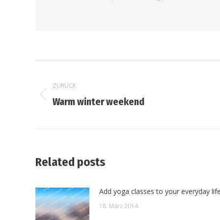
Kommentarnavigation
ZURÜCK
Vorheriger
Warm winter weekend
Beitrag:
Related posts
Add yoga classes to your everyday lif
18. März 2014