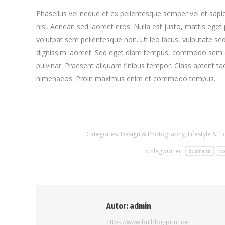
Phasellus vel neque et ex pellentesque semper vel et sap
nisl. Aenean sed laoreet eros. Nulla est justo, mattis eget
volutpat sem pellentesque non. Ut leo lacus, vulputate sed
dignissim laoreet. Sed eget diam tempus, commodo sem et,
pulvinar. Praesent aliquam finibus tempor. Class aptent tac
himenaeos. Proin maximus enim et commodo tempus.
Categories:
Design & Photography
,
Lifestyle & 
Schlagwörter:
business
co
Autor:
admin
https://www.bulldog-print.de