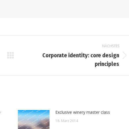
NÄCHSTES
Corporate identity: core design
Nächster
principles
Beitrag:
e
Exclusive winery master class
18. März 2014