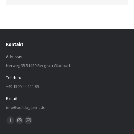
Kontakt
Adresse:
Herweg 35 51429 Bergisch Gladbach
Telefon:
+49 1590 44 111 89
E-mail:
info@bulldog-print.de
Finden Sie uns auf:
Facebook
Instagram
E-
page
page
Mail